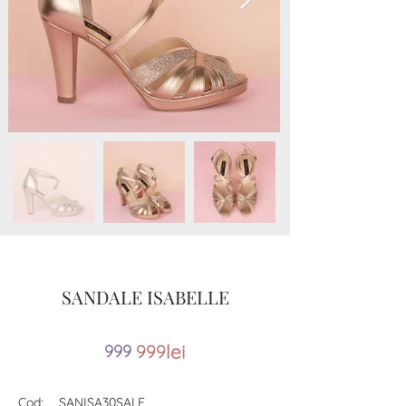
SANDALE ISABELLE
lei
99
9
999
Cod:
SANISA30SALE