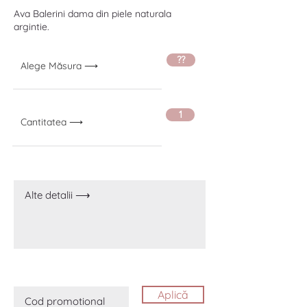
Ava Balerini dama din piele naturala
argintie.
??
Alege Măsura ⟶
1
Cantitatea ⟶
Aplică