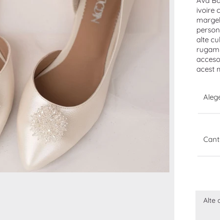
Ava Bal
ivoire 
margele
person
alte cu
rugam s
accesor
acest 
Ale
Cant