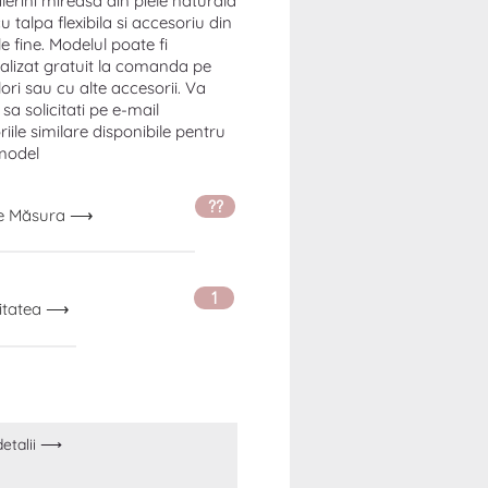
erini mireasa din piele naturala
cu talpa flexibila si accesoriu din
 fine. Modelul poate fi
alizat gratuit la comanda pe
lori sau cu alte accesorii. Va
a solicitati pe e-mail
iile similare disponibile pentru
model
??
ge Măsura ⟶
1
itatea ⟶