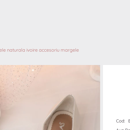
ele naturala ivoire accesoriu margele
Cod: