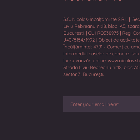
S.C. Nicolas-Încălțăminte S.R.L | Sed
Liviu Rebreanu nr.18, bloc A5, scara 6
București. | CUI RO338975 | Reg. Co
J40/5154/1992 | Obiect de activitate
Încălțămintei; 4791 - Comerț cu am
intermediul caselor de comenzi sau 
lucru vânzări online: www.nicolas.s
Strada Liviu Rebreanu nr.18, bloc A5,
sector 3, București.