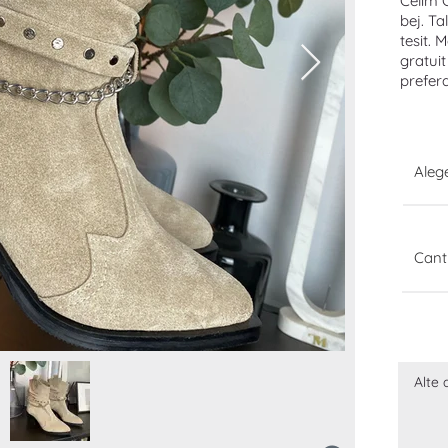
Celim 
bej. Ta
tesit. 
gratuit
prefera
Ale
Cant