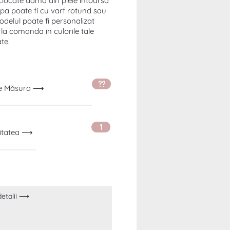
Ciocate dama din piele intoarsa
lpa poate fi cu varf rotund sau
Modelul poate fi personalizat
 la comanda in culorile tale
te.
??
ge Măsura ⟶
1
itatea ⟶