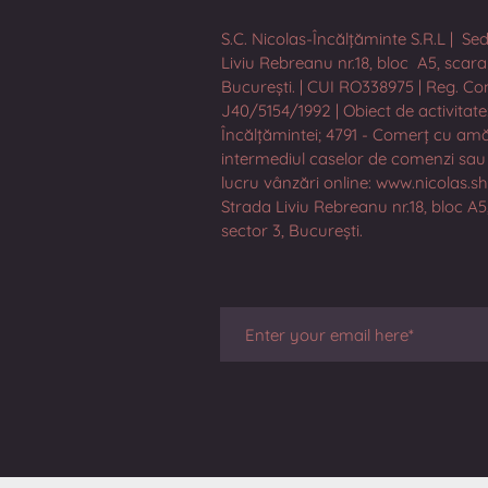
S.C. Nicolas-Încălțăminte S.R.L | Sed
Liviu Rebreanu nr.18, bloc A5, scara 6
București. | CUI RO338975 | Reg. Co
J40/5154/1992 | Obiect de activitate
Încălțămintei; 4791 - Comerț cu am
intermediul caselor de comenzi sau 
lucru vânzări online: www.nicolas.s
Strada Liviu Rebreanu nr.18, bloc A5,
sector 3, București.