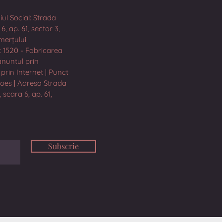
iul Social: Strada
, ap. 61, sector 3,
merțului
: 1520 - Fabricarea
ănuntul prin
prin Internet | Punct
hoes | Adresa Strada
 scara 6, ap. 61,
Subscrie