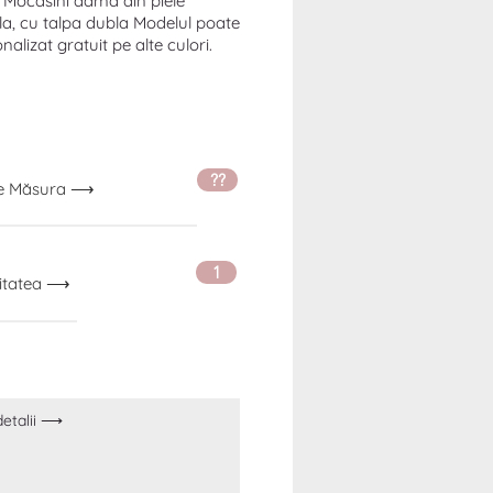
Mocasini dama din piele
la, cu talpa dubla Modelul poate
onalizat gratuit pe alte culori.
??
ge Măsura ⟶
1
itatea ⟶