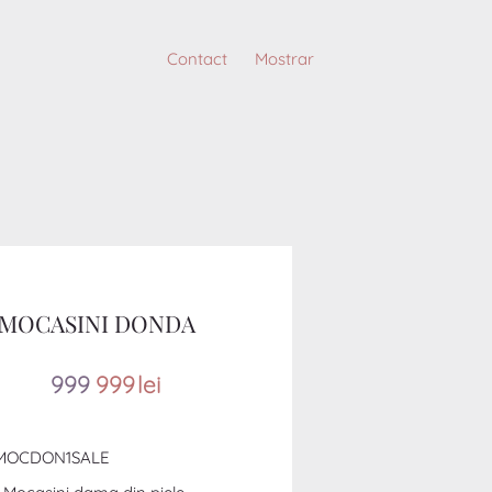
Contact
Mostrar
MOCASINI DONDA
99
9
999
lei
MOCDON1SALE