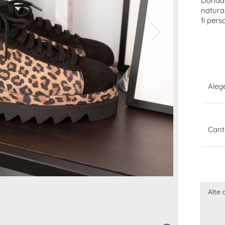
Donda 
natura
fi pers
Ale
Cant