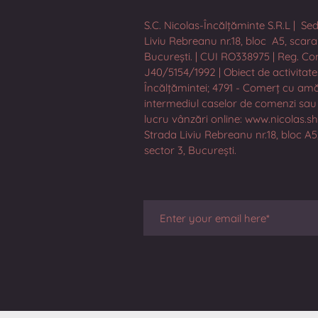
S.C. Nicolas-Încălțăminte S.R.L | Sed
Liviu Rebreanu nr.18, bloc A5, scara 6
București. | CUI RO338975 | Reg. Co
J40/5154/1992 | Obiect de activitate
Încălțămintei; 4791 - Comerț cu am
intermediul caselor de comenzi sau 
lucru vânzări online: www.nicolas.s
Strada Liviu Rebreanu nr.18, bloc A5,
sector 3, București.