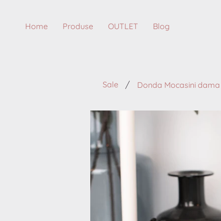
Home
Produse
OUTLET
Blog
/
Sale
Donda Mocasini dama p