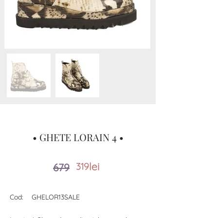
• GHETE LORAIN 4 •
lei
319
679
Cod:
GHELOR13SALE