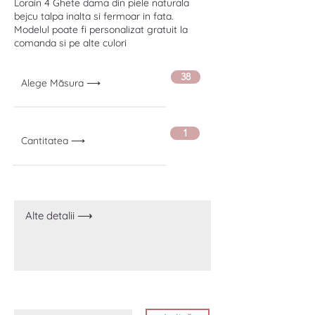
Lorain 4 Ghete dama din piele naturala
bejcu talpa inalta si fermoar in fata.
Modelul poate fi personalizat gratuit la
comanda si pe alte culori
38
Alege Măsura ⟶
1
Cantitatea ⟶