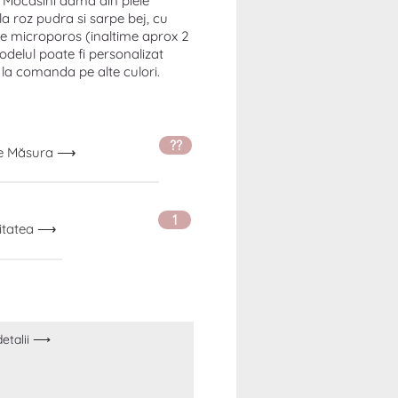
 Mocasini dama din piele
a roz pudra si sarpe bej, cu
de microporos (inaltime aprox 2
delul poate fi personalizat
 la comanda pe alte culori.
??
ge Măsura ⟶
1
itatea ⟶