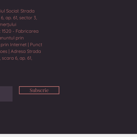
iul Social: Strada
, ap. 61, sector 3,
merțului
: 1520 - Fabricarea
ănuntul prin
prin Internet | Punct
hoes | Adresa Strada
 scara 6, ap. 61,
Subscrie