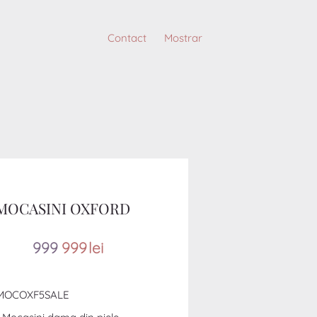
Contact
Mostrar
MOCASINI OXFORD
99
9
999
lei
MOCOXF5SALE