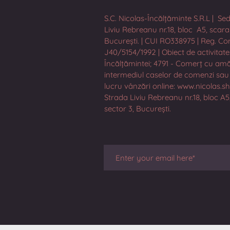
S.C. Nicolas-Încălțăminte S.R.L | Sed
Liviu Rebreanu nr.18, bloc A5, scara 6
București. | CUI RO338975 | Reg. Co
J40/5154/1992 | Obiect de activitate
Încălțămintei; 4791 - Comerț cu am
intermediul caselor de comenzi sau 
lucru vânzări online: www.nicolas.s
Strada Liviu Rebreanu nr.18, bloc A5,
sector 3, București.