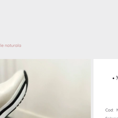
le naturala
• 
Cod: