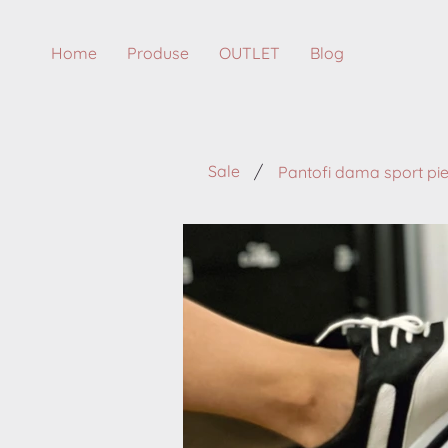
Home
Produse
OUTLET
Blog
/
Sale
Pantofi dama sport pie