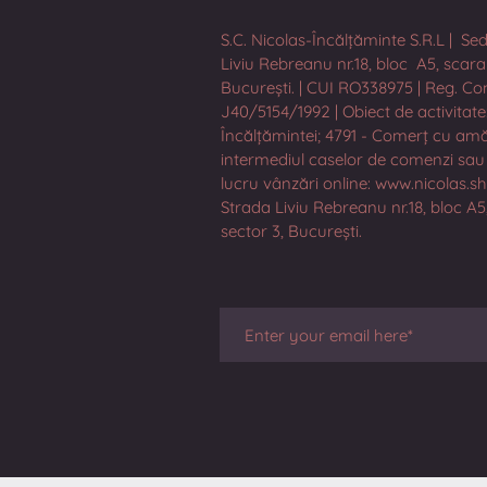
S.C. Nicolas-Încălțăminte S.R.L | Sed
Liviu Rebreanu nr.18, bloc A5, scara 6
București. | CUI RO338975 | Reg. Co
J40/5154/1992 | Obiect de activitate
Încălțămintei; 4791 - Comerț cu am
intermediul caselor de comenzi sau 
lucru vânzări online: www.nicolas.s
Strada Liviu Rebreanu nr.18, bloc A5,
sector 3, București.