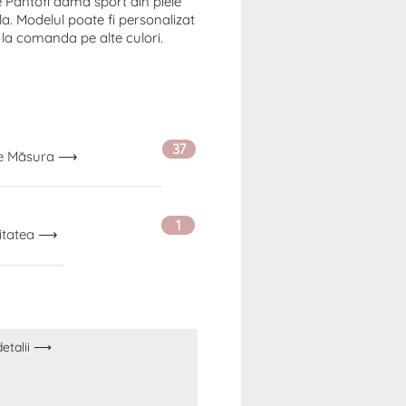
e Pantofi dama sport din piele
a. Modelul poate fi personalizat
 la comanda pe alte culori.
37
ge Măsura ⟶
1
itatea ⟶